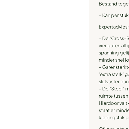
Bestand tegen
– Kan per stu
Expertadvies 
– De “Cross-S
vier gaten alt
spanning geli
minder snel l
– Garensterkt
‘extra sterk’ 
slijtvaster da
– De “Steel” 
ruimte tussen
Hierdoor valt
staat er mind
kledingstuk g
Of je nu één 