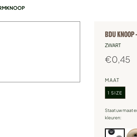
ORMKNOOP
BDU KNOOP
ZWART
€
0,45
MAAT
1 SIZE
Staat uw maat e
kleuren: