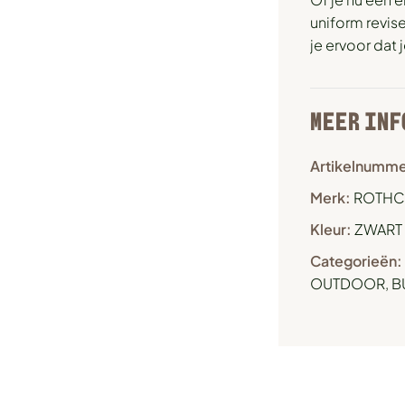
uniform revis
je ervoor dat
MEER INF
Artikelnumme
Merk:
ROTH
Kleur:
ZWART
Categorieën:
OUTDOOR, BU