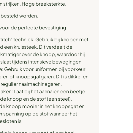
 strijken. Hoge breeksterkte.
k besteld worden.
voor de perfecte bevestiging
titch” techniek: Gebruik bij knopen met
ijd een kruissteek. Dit verdeelt de
jkmatiger over de knoop, waardoor hij
oslaat tijdens intensieve bewegingen.
e: Gebruik voor uniformen bij voorkeur
garen of knoopsgatgaren. Dit is dikker en
n regulier naaimachinegaren.
maken: Laat bij het aannaien een beetje
 de knoop en de stof (een steel).
 de knoop mooier in het knoopsgat en
er spanning op de stof wanneer het
esloten is.
enkele knoop vervangt of een heel