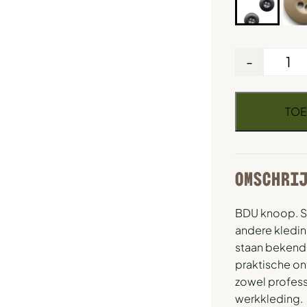
-
TOE
OMSCHRI
BDU knoop. S
andere kledin
staan bekend
praktische on
zowel profess
werkkleding.