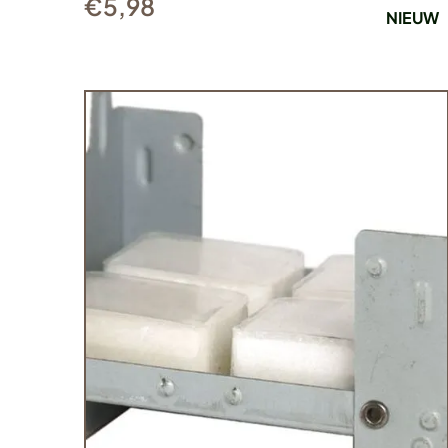
€
5,98
NIEUW