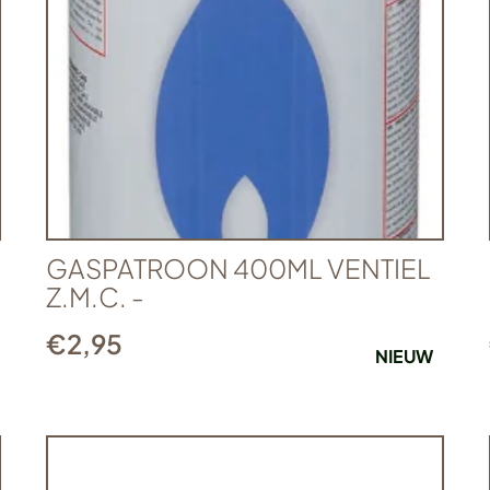
GASPATROON 400ML VENTIEL
Z.M.C. -
€
2,95
NIEUW