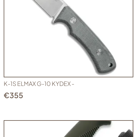
K-1S ELMAX G-10 KYDEX -
€
355