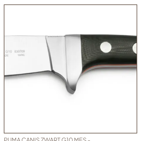
PUMA CANIS ZWART G10 MES -