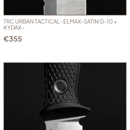
TRC URBAN TACTICAL -ELMAX-SATIN G-10 +
KYDAX -
€
355