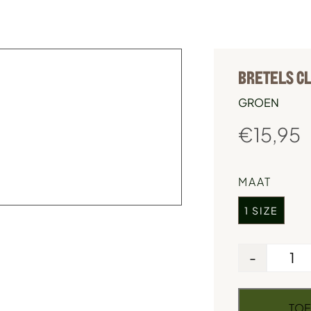
BRETELS C
GROEN
€
15,95
MAAT
1 SIZE
-
TOE