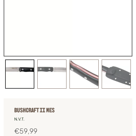
BUSHCRAFT II MES
N.V.T.
€
59,99