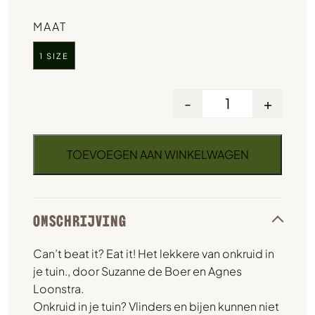
MAAT
1 SIZE
-
+
TOEVOEGEN AAN WINKELWAGEN
OMSCHRIJVING
Can’t beat it? Eat it! Het lekkere van onkruid in
je tuin., door Suzanne de Boer en Agnes
Loonstra.
Onkruid in je tuin? Vlinders en bijen kunnen niet