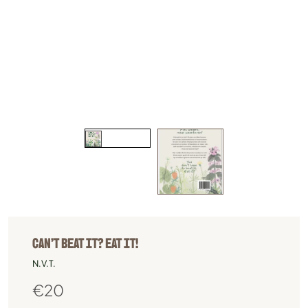
CAN’T BEAT IT? EAT IT!
N.V.T.
€
20