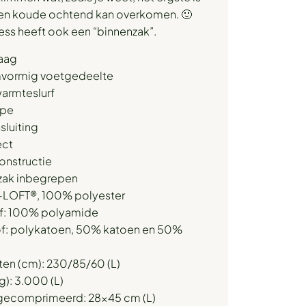
een koude ochtend kan overkomen. 🙂
ss heeft ook een “binnenzak”.
aag
mvormig voetgedeelte
warmteslurf
ape
sluiting
ect
onstructie
tzak inbegrepen
 G-LOFT®, 100% polyester
of: 100% polyamide
of: polykatoen, 50% katoen en 50%
ten (cm): 230/85/60 (L)
g): 3.000 (L)
gecomprimeerd: 28×45 cm (L)