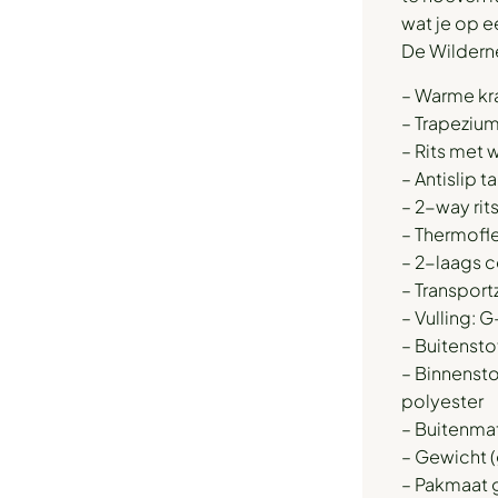
wat je op 
De Wilderne
– Warme kr
– Trapeziu
– Rits met 
– Antislip t
– 2-way rits
– Thermofl
– 2-laags c
– Transpor
– Vulling:
– Buitenst
– Binnenst
polyester
– Buitenma
– Gewicht (
– Pakmaat 