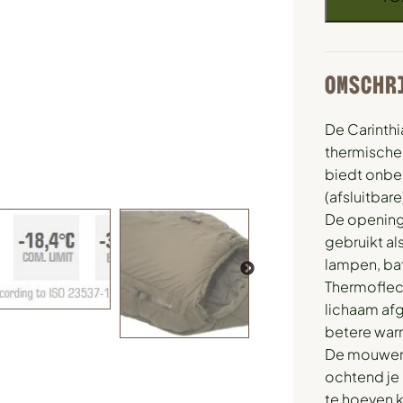
OMSCHR
De Carinth
thermische 
biedt onbe
(afsluitbar
De opening
gebruikt al
lampen, bat
Thermoflec
lichaam af
betere war
De mouwen 
ochtend je 
te hoeven k