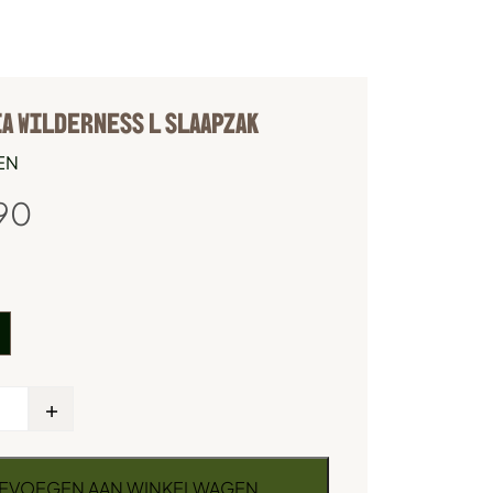
A WILDERNESS L SLAAPZAK
EN
90
E
+
EVOEGEN AAN WINKELWAGEN