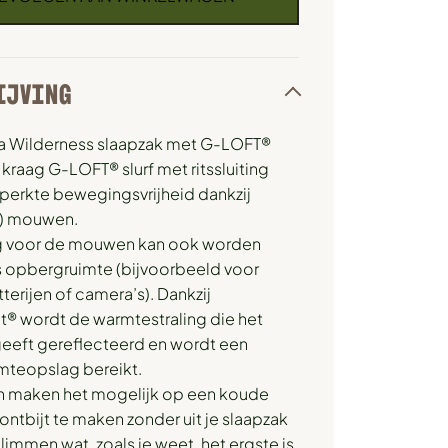
IJVING
ia Wilderness slaapzak met G-LOFT®
kraag G-LOFT® slurf met ritssluiting
perkte bewegingsvrijheid dankzij
e) mouwen.
 voor de mouwen kan ook worden
s opbergruimte (bijvoorbeeld voor
terijen of camera’s). Dankzij
t® wordt de warmtestraling die het
geeft gereflecteerd en wordt een
mteopslag bereikt.
maken het mogelijk op een koude
ontbijt te maken zonder uit je slaapzak
limmen wat, zoals je weet, het ergste is