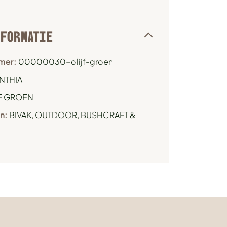
NFORMATIE
mer:
00000030-olijf-groen
NTHIA
F GROEN
n:
BIVAK
,
OUTDOOR, BUSHCRAFT &