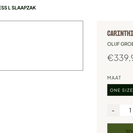
SS L SLAAPZAK
CARINTHI
OLIJF GRO
€
339,
MAAT
ONE SIZ
-
TO