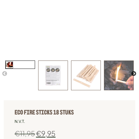
ECO FIRE STICKS 18 STUKS
N.V.T.
€
11,95
€
9,95