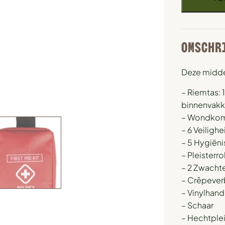
OMSCHR
Deze midde
– Riemtas: 
binnenvak
– Wondkomp
– 6 Veiligh
– 5 Hygiën
– Pleisterro
– 2 Zwachte
– Crêpeverb
– Vinylhand
– Schaar
– Hechtplei