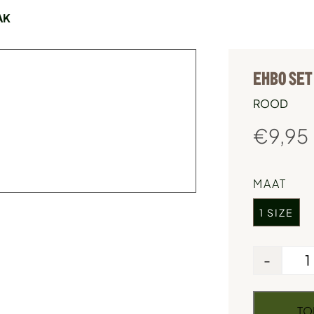
AK
EHBO SET
ROOD
€
9,95
MAAT
1 SIZE
-
TO