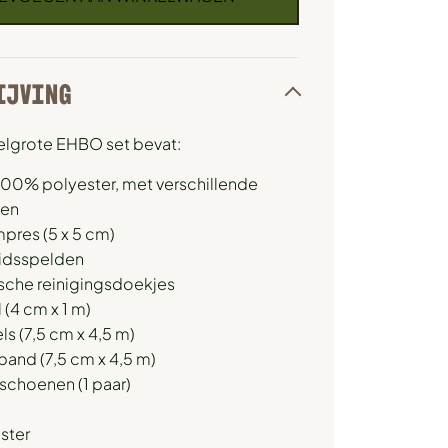
IJVING
lgrote EHBO set bevat:
100% polyester, met verschillende
ken
res (5 x 5 cm)
eidsspelden
ische reinigingsdoekjes
l (4 cm x 1 m)
ls (7,5 cm x 4,5 m)
and (7,5 cm x 4,5 m)
schoenen (1 paar)
ster