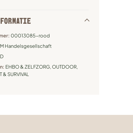
NFORMATIE
mer:
00013085-rood
M Handelsgesellschaft
D
n:
EHBO & ZELFZORG
,
OUTDOOR,
 & SURVIVAL