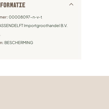
NFORMATIE
mer:
00008097-n-v-t
ASSENDELFT Importgroothandel B.V.
.
n:
BESCHERMING