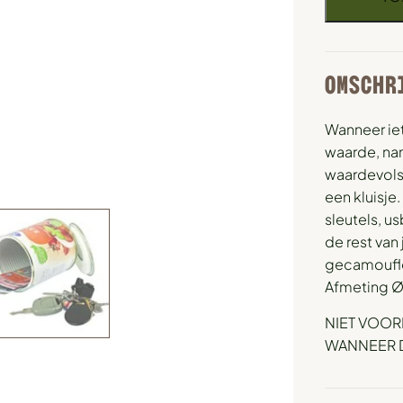
OMSCHR
Wanneer iets
waarde, name
waardevols 
een kluisje
sleutels, us
de rest van
gecamouflee
Afmeting Ø
NIET VOOR
WANNEER DI