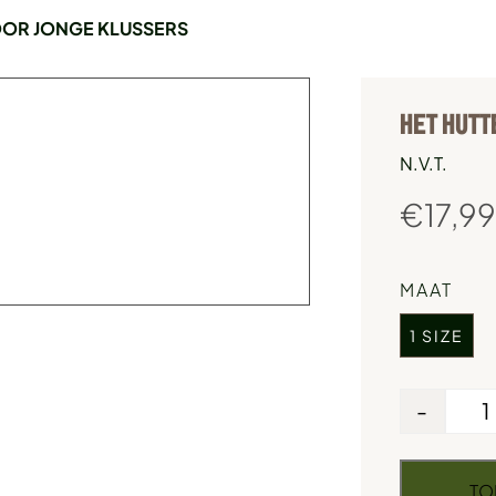
OOR JONGE KLUSSERS
HET HUTT
N.V.T.
€
17,99
MAAT
1 SIZE
-
TO