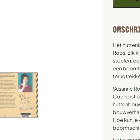
OMSCHR
Het hutten
Roos. Elk k
stoelen, ee
een boomhut
terugtrekke
Susanne Ro
Coehorst o
huttenbouw
bouwverhale
Hoe kun je 
boormachin