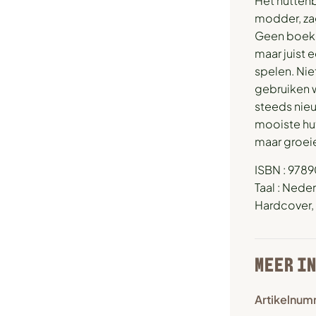
Het huttenb
modder, zag
Geen boek 
maar juist 
spelen. Nie
gebruiken 
steeds nie
mooiste hut
maar groeie
ISBN : 978
Taal : Nede
Hardcover, 
MEER I
Artikelnum