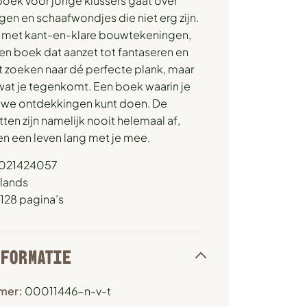
oek voor jonge klussers gaat over
en en schaafwondjes die niet erg zijn.
met kant-en-klare bouwtekeningen,
een boek dat aanzet tot fantaseren en
t zoeken naar dé perfecte plank, maar
wat je tegenkomt. Een boek waarin je
uwe ontdekkingen kunt doen. De
ten zijn namelijk nooit helemaal af,
n een leven lang met je mee.
9021424057
rlands
128 pagina’s
NFORMATIE
mer:
00011446-n-v-t