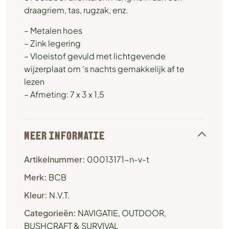
draagriem, tas, rugzak, enz.
– Metalen hoes
– Zink legering
– Vloeistof gevuld met lichtgevende
wijzerplaat om ’s nachts gemakkelijk af te
lezen
– Afmeting: 7 x 3 x 1,5
MEER INFORMATIE
Artikelnummer:
00013171-n-v-t
Merk:
BCB
Kleur:
N.V.T.
Categorieën:
NAVIGATIE
,
OUTDOOR,
BUSHCRAFT & SURVIVAL