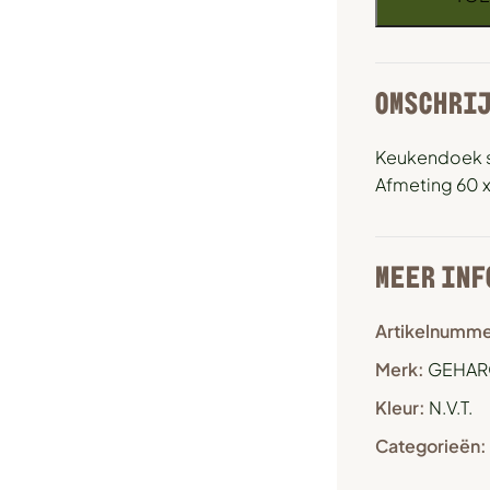
OMSCHRI
Keukendoek s
Afmeting 60 
MEER INF
Artikelnumme
Merk:
GEHAR
Kleur:
N.V.T.
Categorieën: