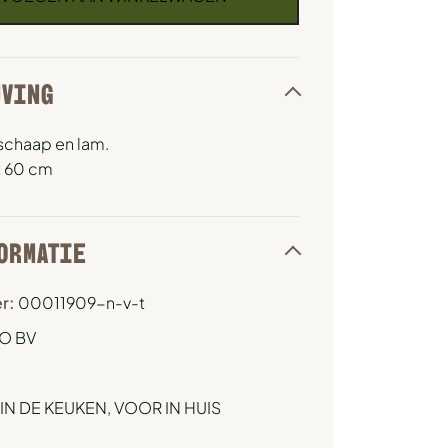
JVING
chaap en lam.
x 60 cm
ORMATIE
r:
00011909-n-v-t
O BV
IN DE KEUKEN
,
VOOR IN HUIS