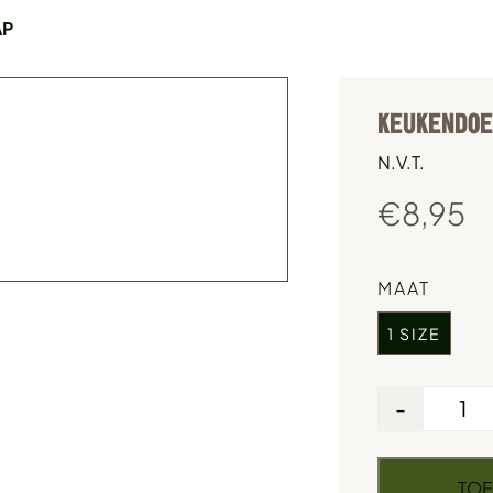
AP
KEUKENDOE
N.V.T.
€
8,95
MAAT
1 SIZE
-
TOE