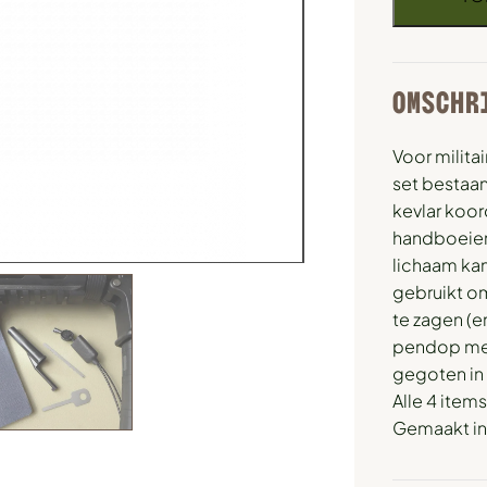
OMSCHR
Voor milita
set bestaan
kevlar koor
handboeien
lichaam ka
gebruikt om
te zagen (e
pendop met
gegoten in 
Alle 4 items
Gemaakt in