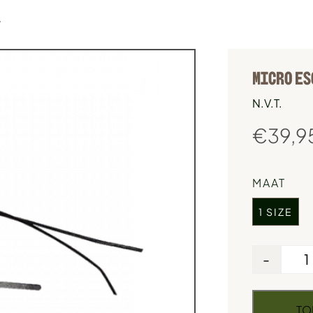
L
MICRO ES
N.V.T.
€
39,9
MAAT
1 SIZE
-
TO