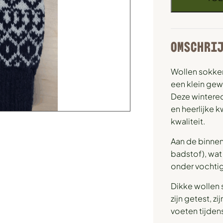
OMSCHRI
Wollen sokke
een klein gew
Deze wintered
en heerlijke 
kwaliteit.
Aan de binnenk
badstof), wat
onder vochti
Dikke wollen 
zijn getest, z
voeten tijdens