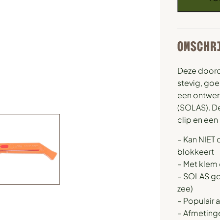
OMSCHR
Deze doord
stevig, goe
een ontwer
(SOLAS). De
clip en een
– Kan NIET 
blokkeert
– Met klem
– SOLAS go
zee)
– Populair a
– Afmetinge