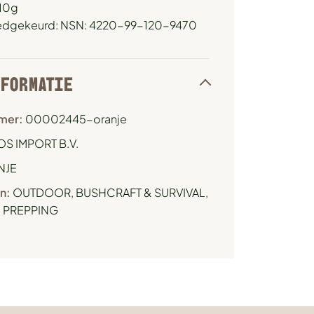
 10g
edgekeurd: NSN: 4220-99-120-9470
NFORMATIE
mer:
00002445-oranje
OS IMPORT B.V.
NJE
n:
OUTDOOR, BUSHCRAFT & SURVIVAL
,
& PREPPING