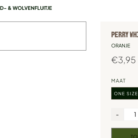
D- & WOLVENFLUITJE
PERRY WH
ORANJE
€
3,95
MAAT
ONE SIZ
-
TO