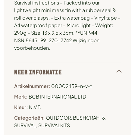
Survival instructions – Packed into our
lightweight mini mess tin with a rubber seal &
roll over clasps. – Extra water bag – Vinyl tape –
A4 waterproof paper – Micro light – Weight:
290g – Size: 13 x 9.5 x 3cm. **UN1944
NSN:8645-99-270-7742 Wijzigingen
voorbehouden.
MEER INFORMATIE
Artikelnummer:
00002459-n-v-t
Merk:
BCB INTERNATIONAL LTD
Kleur:
N.V.T.
Categorieën:
OUTDOOR, BUSHCRAFT &
SURVIVAL
,
SURVIVALKITS