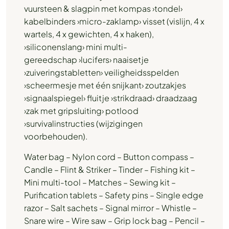
vuursteen & slagpin met kompas ›tondel›
kabelbinders ›micro-zaklamp› visset (vislijn, 4 x
wartels, 4 x gewichten, 4 x haken),
›siliconenslang› mini multi-
gereedschap ›lucifers› naaisetje
›zuiveringstabletten› veiligheidsspelden
›scheermesje met één snijkant› zoutzakjes
›signaalspiegel› fluitje ›strikdraad› draadzaag
›zak met gripsluiting› potlood
›survivalinstructies (wijzigingen
voorbehouden).
Water bag – Nylon cord – Button compass –
Candle – Flint & Striker – Tinder – Fishing kit –
Mini multi-tool – Matches – Sewing kit –
Purification tablets – Safety pins – Single edge
razor – Salt sachets – Signal mirror – Whistle –
Snare wire – Wire saw – Grip lock bag – Pencil –