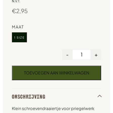
N.V.T.
€
2,95
MAAT
1 SIZE
-
+
TOEVOEGEN AAN WINKELWAGEN
OMSCHRIJVING
Klein schroevendraaiertje voor priegelwerk