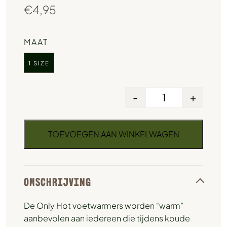
€
4,95
MAAT
1 SIZE
-
+
TOEVOEGEN AAN WINKELWAGEN
OMSCHRIJVING
De Only Hot voetwarmers worden “warm”
aanbevolen aan iedereen die tijdens koude