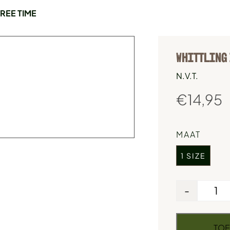
REE TIME
WHITTLING 
N.V.T.
€
14,95
MAAT
1 SIZE
-
TOE