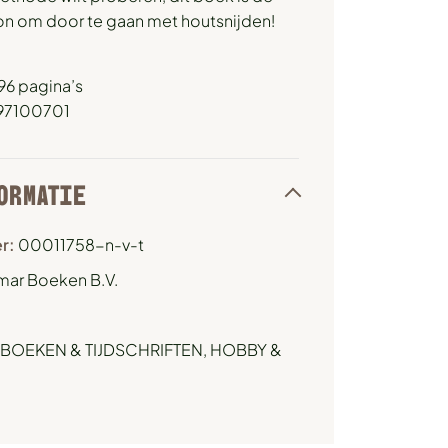
on om door te gaan met houtsnijden!
96 pagina’s
497100701
ORMATIE
r:
00011758-n-v-t
mar Boeken B.V.
BOEKEN & TIJDSCHRIFTEN
,
HOBBY &