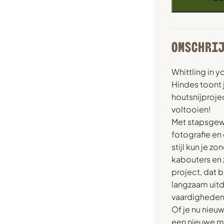
OMSCHRI
Whittling in y
Hindes toont 
houtsnijproje
voltooien!
Met stapsgewi
fotografie en
stijl kun je zo
kabouters en z
project, dat 
langzaam uit
vaardigheden
Of je nu nieuw
een nieuwe me