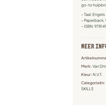
go-to hulpbr
– Taal: Engels
– Paperback, 
– ISBN: 9781
MEER INF
Artikelnumme
Merk:
Van Dit
Kleur:
N.V.T.
Categorieën:
SKILLS