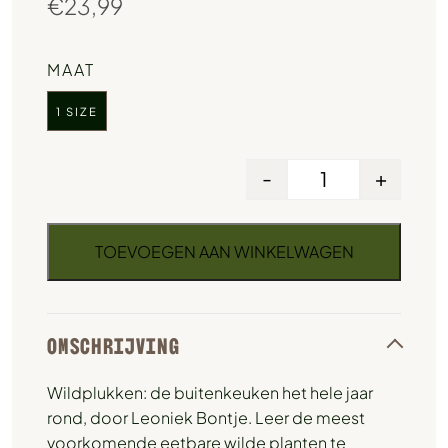
€
23,99
MAAT
1 SIZE
-
+
TOEVOEGEN AAN WINKELWAGEN
OMSCHRIJVING
Wildplukken: de buitenkeuken het hele jaar
rond, door Leoniek Bontje. Leer de meest
voorkomende eetbare wilde planten te