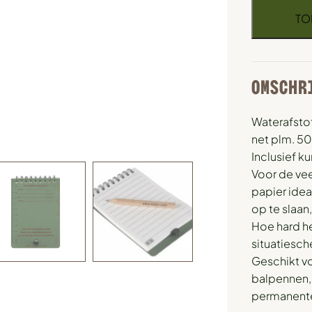
TO
OMSCHR
Waterafsto
net plm. 50
Inclusief k
Voor de vee
papier ide
op te slaan,
Hoe hard het
situatiesc
Geschikt vo
balpennen,
permanente