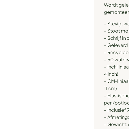
Wordt gele
gemonteerd
– Stevig, w
– Stoot mod
– Schrijf in 
– Geleverd
– Recycleb
– 50 waterv
– Inch lini
4 inch)
– CM-liniaa
11 cm)
– Elastisch
pen/potlo
– Inclusief 
– Afmeting:
– Gewicht: