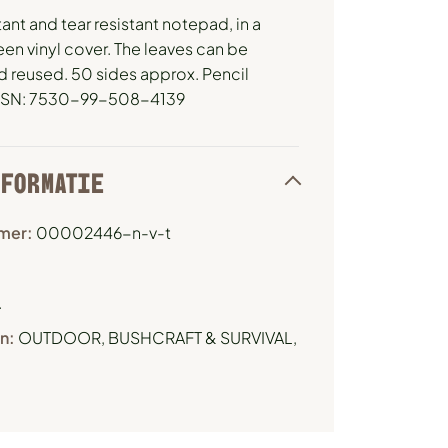
ant and tear resistant notepad, in a
een vinyl cover. The leaves can be
 reused. 50 sides approx. Pencil
 NSN: 7530-99-508-4139
NFORMATIE
mer:
00002446-n-v-t
.
n:
OUTDOOR, BUSHCRAFT & SURVIVAL
,