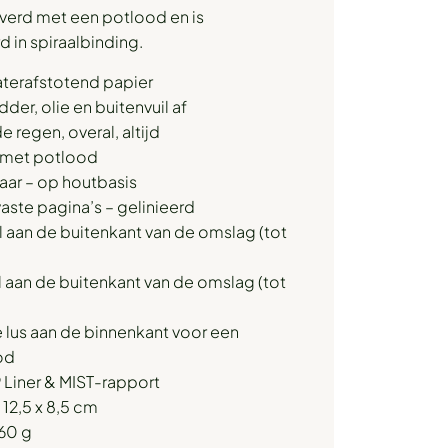
verd met een potlood en is
 in spiraalbinding.
aterafstotend papier
der, olie en buitenvuil af
de regen, overal, altijd
 met potlood
aar – op houtbasis
aste pagina’s – gelinieerd
aal aan de buitenkant van de omslag (tot
l aan de buitenkant van de omslag (tot
e lus aan de binnenkant voor een
od
9 Liner & MIST-rapport
 12,5 x 8,5 cm
 60 g