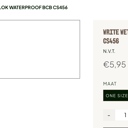
BLOK WATERPROOF BCB CS456
WRITE WE
CS456
N.V.T.
€
5,95
MAAT
ONE SIZ
-