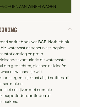
EVOEGEN AAN WINKELWAGEN
IJVING
tend notitieboek van BCB. Notitieblok
 blz. watervast en scheurvast ‘papier’.
unststof omslag en potlo
leisende avonturier is dit watervaste
aal om gedachten, plannen en ideeën
 waar en wanneer je wilt.
 ook regent, uje kunt altijd notities of
hetsen maken.
or het schrijven met normale
 kleurpotloden, potloden of
 markers.