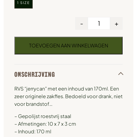
1 SIZE
-
+
TOEVOEGEN AAN WINKELWAGEN
OMSCHRIJVING
RVS “jerrycan” met een inhoud van 170ml. Een
zeer originele zakfles. Bedoeld voor drank, niet
voor brandstof…
– Gepolijst roestvrij staal
– Afmetingen: 10 x 7 x 3 cm
– Inhoud: 170 ml