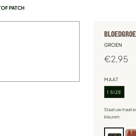
TOF PATCH
BLOEDGROEP
GROEN
€
2,95
MAAT
1 SIZE
Staat uw maat e
kleuren: