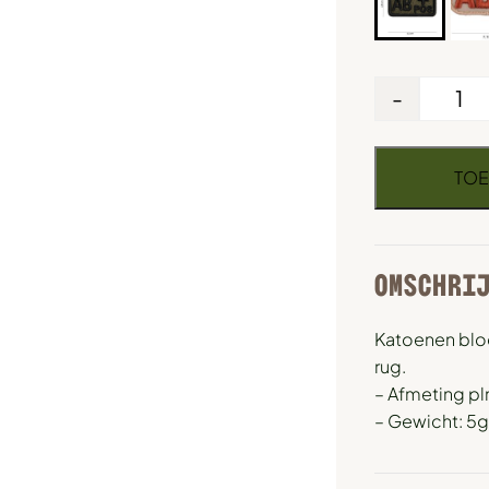
-
TOE
OMSCHRI
Katoenen blo
rug.
– Afmeting pl
– Gewicht: 5g