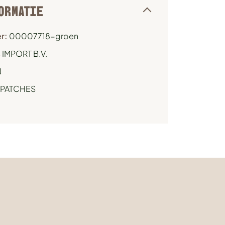
ORMATIE
r:
00007718-groen
IMPORT B.V.
N
PATCHES