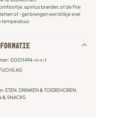
omfoortje, spiritus brander, of de Fire
etten of -gel brengen een blikje snel
e temperatuur.
NFORMATIE
mer:
00011494-n-v-t
FUCHS AG
.
n:
ETEN, DRINKEN & TOEBEHOREN
,
N & SNACKS