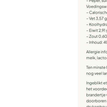
– Peper, su
Voedingswa
– Calorisch
– Vet 3,57 
– Koolhydra
– Eiwit 2,91
– Zout 0,60
– Inhoud: 
Allergie inf
melk, lacto
Ten minste 
nog veel la
Ingeblikt e
het voordee
brandertje 
doorboren o
drukopbou