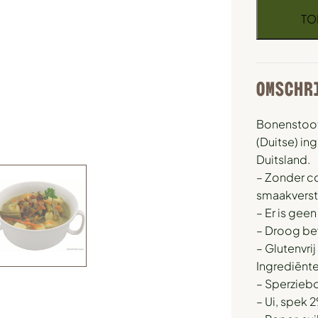
TO
OMSCHR
Bonenstoof
(Duitse) in
Duitsland.
– Zonder c
smaakverst
– Er is gee
– Droog be
– Glutenvrij
Ingrediënte
– Sperzieb
– Ui, spek 