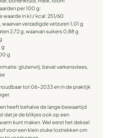
iker, bonenkruid, melk, room
arden per 100 g:
e waarde in kJ / kcal: 251/60
g, waarvan verzadigde vetzuren 1,01 g
ten 2,72 g, waarvan suikers 0,88 g
 g
 g
400 g
ormatie: glutenvrij, bevat varkensvlees,
se
houdbaar tot 06-2033 en in de praktijk
nger.
ten heeft behalve de lange bewaartijd
l dat je de blikjes ook op een
warm kunt maken. Wel eerst het deksel
f voor een klein stuke lostrekken om
w te voorkomen.