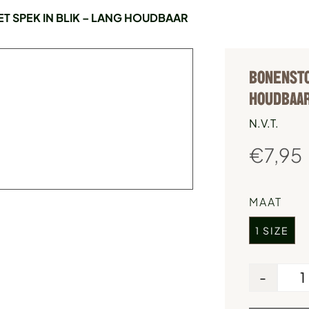
 SPEK IN BLIK – LANG HOUDBAAR
BONENSTO
HOUDBAA
N.V.T.
€
7,95
MAAT
1 SIZE
-