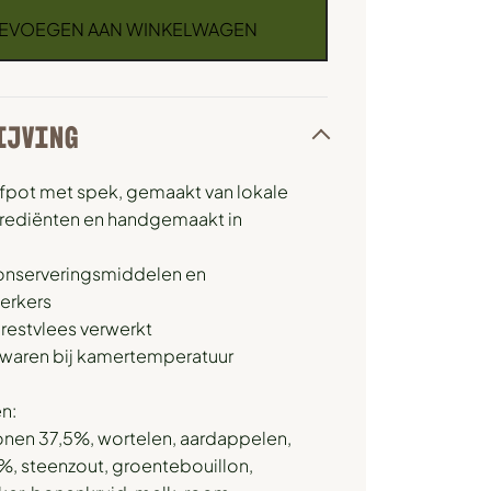
EVOEGEN AAN WINKELWAGEN
IJVING
pot met spek, gemaakt van lokale
grediënten en handgemaakt in
onserveringsmiddelen en
erkers
n restvlees verwerkt
waren bij kamertemperatuur
n:
onen 37,5%, wortelen, aardappelen,
2%, steenzout, groentebouillon,