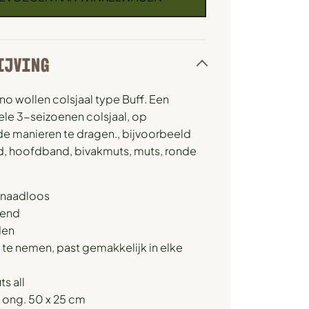
IJVING
o wollen colsjaal type Buff. Een
le 3-seizoenen colsjaal, op
de manieren te dragen., bijvoorbeeld
d, hoofdband, bivakmuts, muts, ronde
, naadloos
gend
den
 te nemen, past gemakkelijk in elke
ts all
 ong. 50 x 25 cm