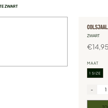
TE ZWART
COLSJAAL
ZWART
€
14,9
MAAT
1 SIZE
-
TO