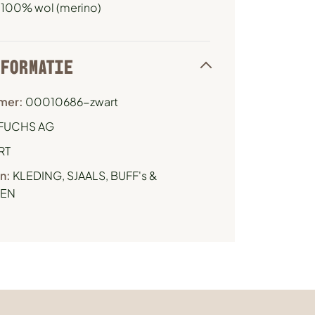
: 100% wol (merino)
NFORMATIE
mer:
00010686-zwart
FUCHS AG
RT
n:
KLEDING
,
SJAALS, BUFF's &
EN