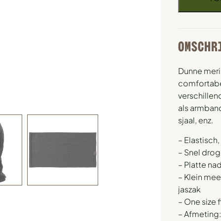
OMSCHR
Dunne merin
comfortabe
verschillen
als armban
sjaal, enz.
– Elastisch
– Snel dro
– Platte na
– Klein mee
jaszak
– One size fi
– Afmeting: