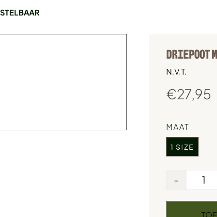
RSTELBAAR
DRIEPOOT M
N.V.T.
€
27,95
MAAT
1 SIZE
-
TOE