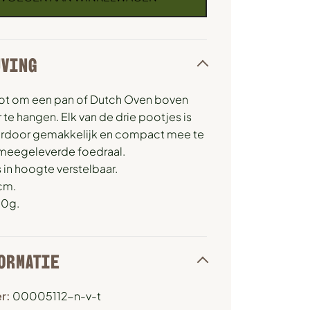
JVING
oot om een pan of Dutch Oven boven
te hangen. Elk van de drie pootjes is
aardoor gemakkelijk en compact mee te
 meegeleverde foedraal.
s in hoogte verstelbaar.
cm.
00g.
ORMATIE
r:
00005112-n-v-t