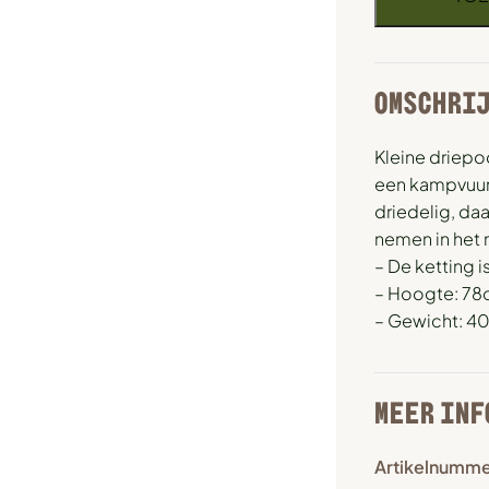
OMSCHRI
Kleine driep
een kampvuur 
driedelig, d
nemen in het
– De ketting i
– Hoogte: 78
– Gewicht: 4
MEER INF
Artikelnumme