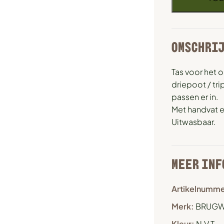
OMSCHRI
Tas voor het
driepoot / tr
passen er in.
Met handvat 
Uitwasbaar.
MEER INF
Artikelnumme
Merk:
BRUGW
Kleur:
N.V.T.