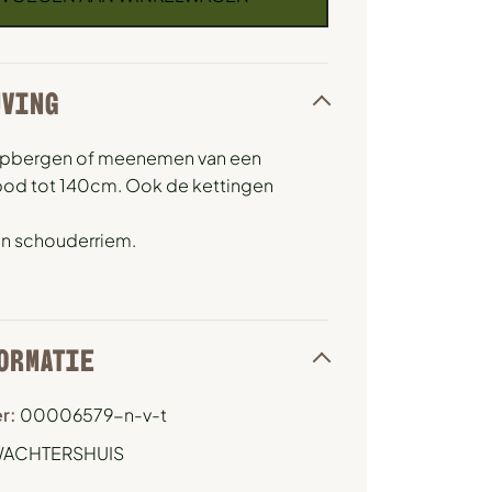
JVING
 opbergen of meenemen van een
ipod tot 140cm. Ook de kettingen
en schouderriem.
ORMATIE
r:
00006579-n-v-t
ACHTERSHUIS