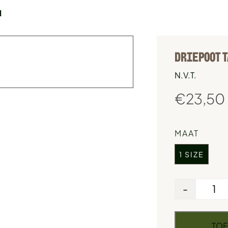
M
DRIEPOOT T
N.V.T.
€
23,50
MAAT
1 SIZE
-
TOE