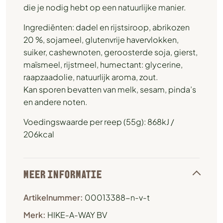
die je nodig hebt op een natuurlijke manier.
Ingrediënten: dadel en rijstsiroop, abrikozen
20 %, sojameel, glutenvrije havervlokken,
suiker, cashewnoten, geroosterde soja, gierst,
maïsmeel, rijstmeel, humectant: glycerine,
raapzaadolie, natuurlijk aroma, zout.
Kan sporen bevatten van melk, sesam, pinda’s
en andere noten.
Voedingswaarde per reep (55g): 868kJ /
206kcal
MEER INFORMATIE
Artikelnummer:
00013388-n-v-t
Merk:
HIKE-A-WAY BV