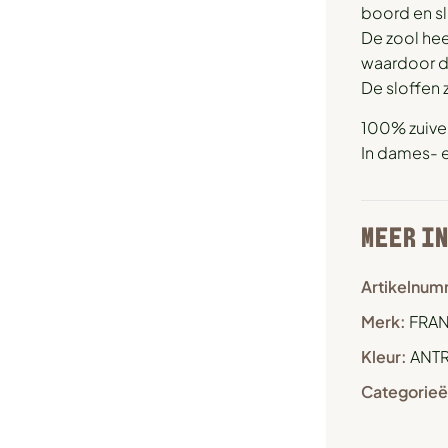
boord en sl
De zool heef
waardoor de
De sloffen 
100% zuiver 
In dames- 
MEER I
Artikelnum
Merk:
FRAN
Kleur:
ANTR
Categorieë