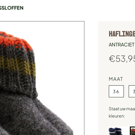
ISSLOFFEN
HAFLINGE
ANTRACIET
€
53,9
MAAT
36
Staat uw maat
kleuren: