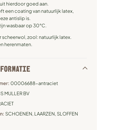
uit hierdoor goed aan.
t een coating van natuurlijk latex,
ze antislip is.
zijn wasbaar op 30°C.
scheerwol, zool: natuurlijk latex.
en herenmaten.
NFORMATIE
mer:
00006688-antraciet
S MULLER BV
ACIET
n:
SCHOENEN, LAARZEN, SLOFFEN