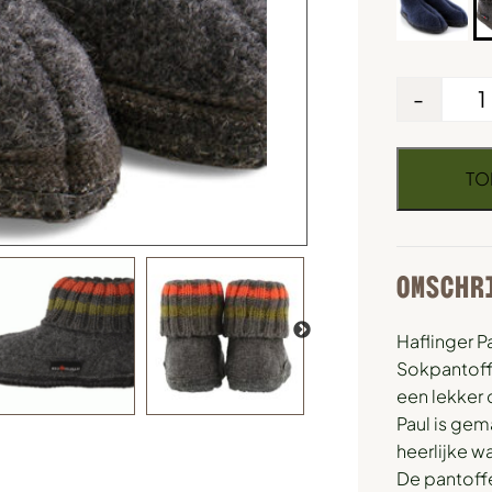
-
TO
OMSCHR
Haflinger P
Sokpantoffe
een lekker 
Paul is gem
heerlijke w
De pantoffe