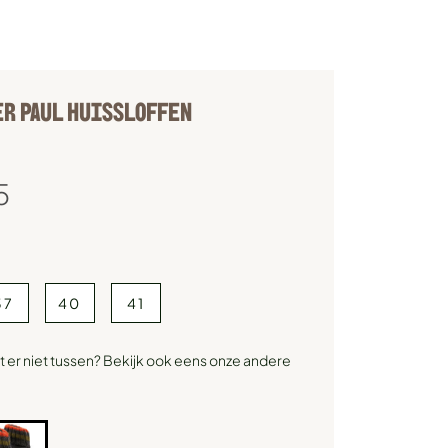
R PAUL HUISSLOFFEN
5
37
40
41
 er niet tussen? Bekijk ook eens onze andere