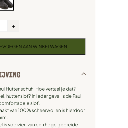
+
EVOEGEN AAN WINKELWAGEN
IJVING
aul Huttenschuh. Hoe vertaal je dat?
l, huttenslof? In ieder geval is de Paul
comfortabele slof.
aakt van 100% scheerwol en is hierdoor
arm.
l is voorzien van een hoge gebreide