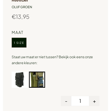
OLIJF GROEN
€
13,95
MAAT
1 SIZE
Staat uw maat er niet tussen? Bekijk ook eens onze
andere kleuren:
-
+