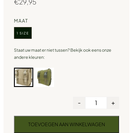
€
29,95
MAAT
1 SIZE
Staat uw maat er niet tussen? Bekijk ook eens onze
andere kleuren:
-
+
TOEVOEGEN AAN WINKELWAGEN