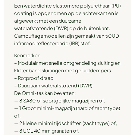
Een waterdichte elastomere polyurethaan (PU)
coating is opgenomen op de achterkant en is
afgewerkt met een duurzame
waterafstotende (DWR) op de buitenkant.
Camouflagemodellen zijn gemaakt van 500D
infrarood reflecterende (IRR) stof.
Kenmerken
– Modulair met snelle ontgrendeling sluiting en
klittenband sluitingen met geluiddempers
– Rotproof draad
– Duurzaam waterafstotend (DWR)
De Omni-tas kan bevatten;
— 8 SA80 of soortgelijke magazijnen of,
— 1 Groot minimi-magazijn (hard of zacht type)
of,
— 2 kleine minimi tijdschriften (zacht type) of,
— 8 UGL 40 mm granaten of,