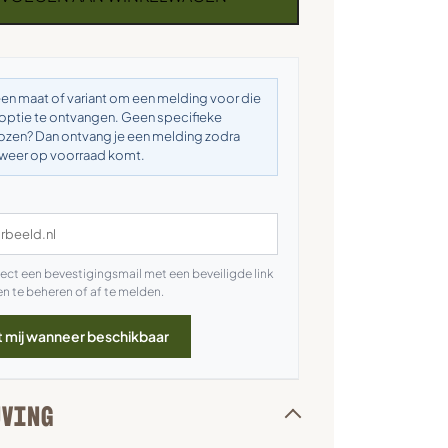
een maat of variant om een melding voor die
 optie te ontvangen. Geen specifieke
kozen? Dan ontvang je een melding zodra
t weer op voorraad komt.
rect een bevestigingsmail met een beveiligde link
n te beheren of af te melden.
t mij wanneer beschikbaar
JVING