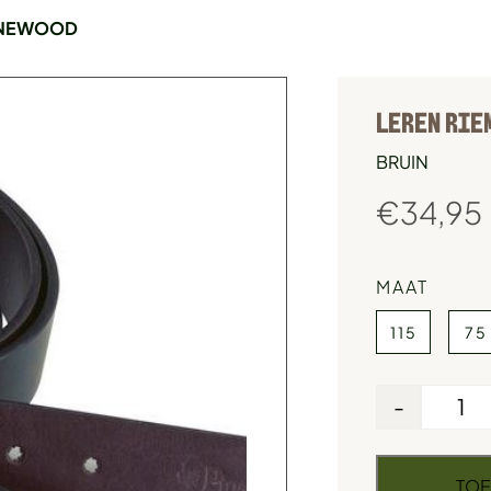
PINEWOOD
LEREN RIE
BRUIN
€
34,95
MAAT
115
75
-
TOE