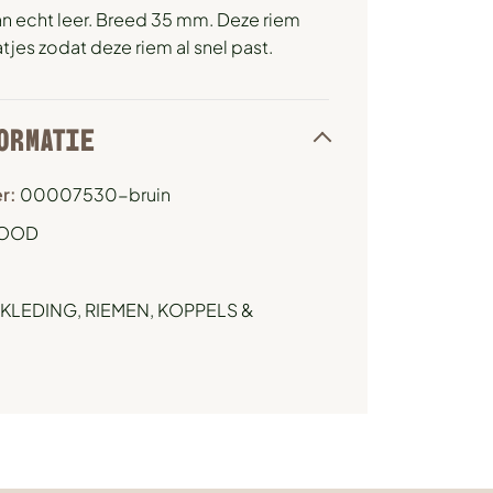
an echt leer. Breed 35 mm. Deze riem
tjes zodat deze riem al snel past.
ORMATIE
r:
00007530-bruin
OOD
KLEDING
,
RIEMEN, KOPPELS &