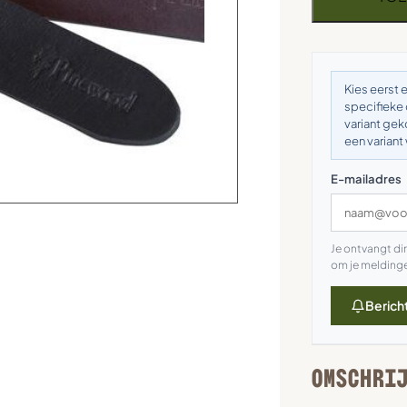
Kies eerst 
specifieke
variant ge
een varian
E-mailadres
Je ontvangt di
om je meldinge
Berich
OMSCHRI