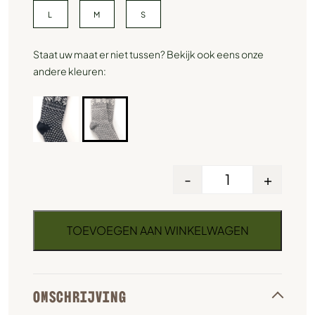
L
M
S
Staat uw maat er niet tussen? Bekijk ook eens onze
andere kleuren:
-
+
TOEVOEGEN AAN WINKELWAGEN
OMSCHRIJVING