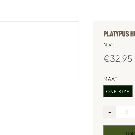
PLATYPUS H
N.V.T.
€
32,95
MAAT
ONE SIZE
-
TOE