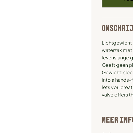
OMSCHRI
Lichtgewicht 
waterzak met
levenslange g
Geeft geen pl
Gewicht: slec
into a hands-
lets you crea
valve offers t
MEER INF