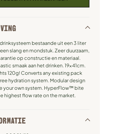
JVING
drinksysteem bestaande uit een 3 liter
 een slang en mondstuk. Zeer duurzaam,
arantie op constructie en materiaal.
astic smaak aan het drinken. 19x41cm.
hts 120g! Converts any existing pack
free hydration system. Modular design
te your own system. HyperFlow™ bite
he highest flow rate on the market.
ORMATIE