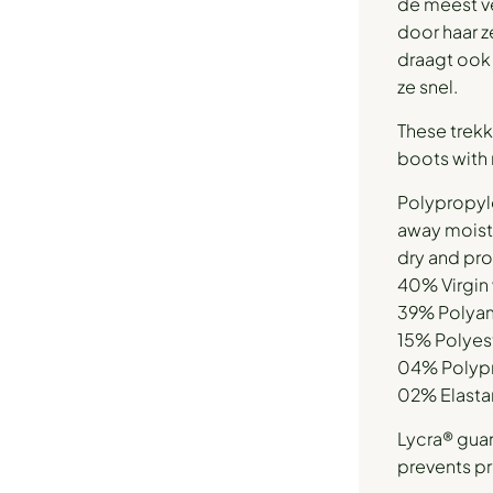
de meest ve
door haar 
draagt ook 
ze snel.
These trekk
boots with
Polypropyle
away moistu
dry and pro
40% Virgin
39% Polya
15% Polyes
04% Polyp
02% Elastan
Lycra® guara
prevents pr