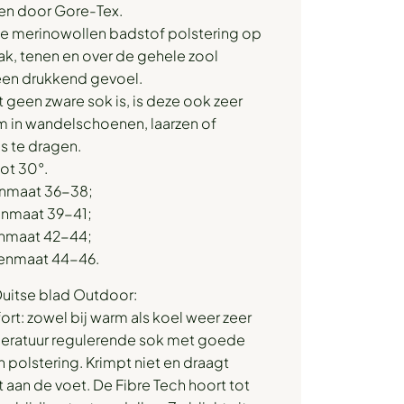
en door Gore-Tex.
ije merinowollen badstof polstering op
ak, tenen en over de gehele zool
en drukkend gevoel.
 geen zware sok is, is deze ook zeer
m in wandelschoenen, laarzen of
s te dragen.
ot 30°.
nmaat 36-38;
nmaat 39-41;
nmaat 42-44;
enmaat 44-46.
 Duitse blad Outdoor:
t: zowel bij warm als koel weer zeer
ratuur regulerende sok met goede
polstering. Krimpt niet en draagt
t aan de voet. De Fibre Tech hoort tot