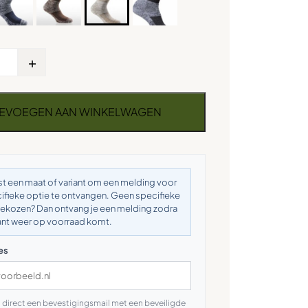
+
EVOEGEN AAN WINKELWAGEN
st een maat of variant om een melding voor
ifieke optie te ontvangen. Geen specifieke
gekozen? Dan ontvang je een melding zodra
ant weer op voorraad komt.
es
 direct een bevestigingsmail met een beveiligde