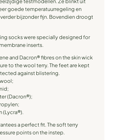
elzijdige testmodellen. Ze blinkt uit
zeer goede temperatuurregeling en
verder bijzonder fijn. Bovendien droogt
ing socks were specially designed for
 membrane inserts.
ne and Dacron® fibres on the skin wick
re to the wool terry. The feet are kept
tected against blistering.
 wool;
mid;
ter (Dacron®);
ropylen;
 (Lycra®).
ntees a perfect fit. The soft terry
essure points on the instep.