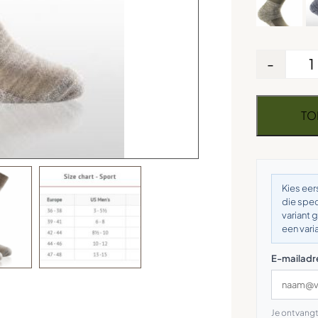
-
TO
Kies eer
die spec
variant 
een vari
E-mailadr
Je ontvangt