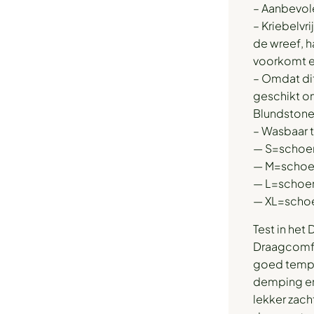
– Aanbevol
– Kriebelvr
de wreef, h
voorkomt e
– Omdat dit
geschikt o
Blundstone
– Wasbaar t
— S=schoe
— M=schoe
— L=schoe
— XL=scho
Test in het
Draagcomfor
goed tempe
demping en 
lekker zach