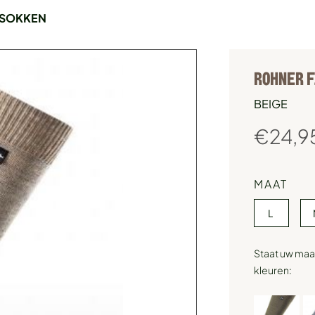
 SOKKEN
ROHNER F
BEIGE
€
24,9
MAAT
L
Staat uw maat
kleuren: