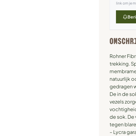
link om je 
Beri
OMSCHR
Rohner Fibr
trekking. 
membramen 
natuurlijk 
gedragen 
De in de s
vezels zorg
vochtigheid
de sok. De
tegen blare
– Lycra ga