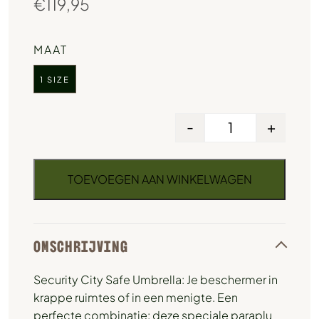
€
119,95
MAAT
1 SIZE
-
+
TOEVOEGEN AAN WINKELWAGEN
OMSCHRIJVING
Security City Safe Umbrella: Je beschermer in
krappe ruimtes of in een menigte. Een
perfecte combinatie: deze speciale paraplu