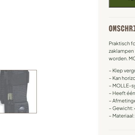
OMSCHR
Praktisch f
zaklampen 
worden. M
– Klep verg
– Kan horiz
– MOLLE-s
– Heeft éé
– Afmetinge
– Gewicht: 
– Materiaa