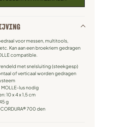
IJVING
oedraal voor messen, multitools,
etc. Kan aan een broekriem gedragen
OLLE compatible.
rendeld met snelsluiting (steekgesp)
ontaal of verticaal worden gedragen
ysteem
n MOLLE-lus nodig
n: 10 x 4 x 1,5 cm
45 g
l: CORDURA® 700 den