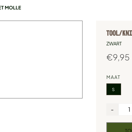
ET MOLLE
TOOL/KNI
ZWART
€
9,95
MAAT
S
-
TO