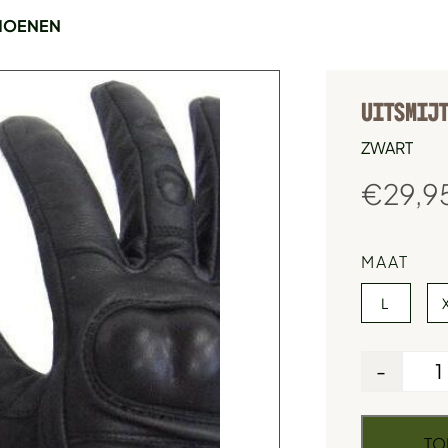
CHOENEN
UITSMIJ
ZWART
€
29,9
MAAT
L
-
TO