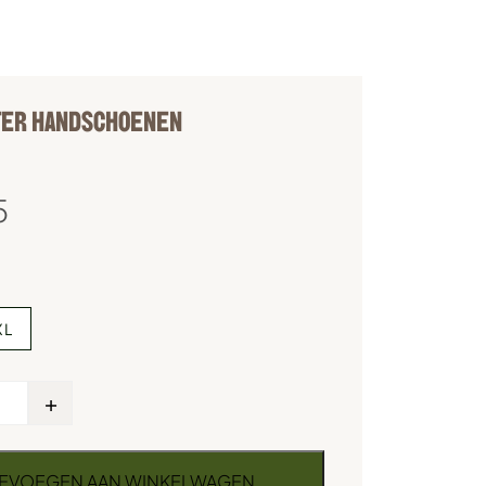
TER HANDSCHOENEN
5
XL
+
EVOEGEN AAN WINKELWAGEN