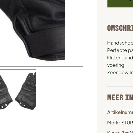
OMSCHR
Handschoe
Perfecte pa
klittenband
voering.
Zeer gewil
MEER I
Artikelnum
Merk:
STUR
Kleur:
ZWA