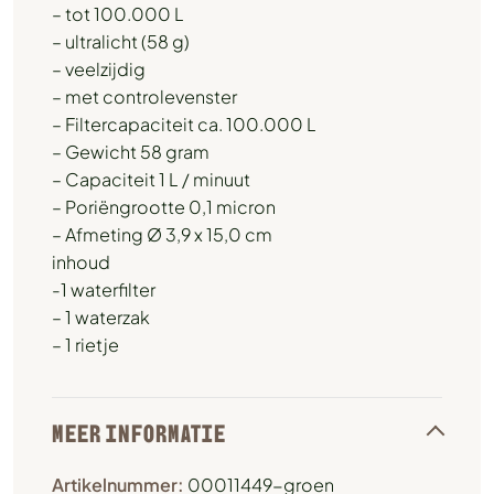
– tot 100.000 L
– ultralicht (58 g)
– veelzijdig
– met controlevenster
– Filtercapaciteit ca. 100.000 L
– Gewicht 58 gram
– Capaciteit 1 L / minuut
– Poriëngrootte 0,1 micron
– Afmeting Ø 3,9 x 15,0 cm
inhoud
-1 waterfilter
– 1 waterzak
– 1 rietje
MEER INFORMATIE
Artikelnummer:
00011449-groen