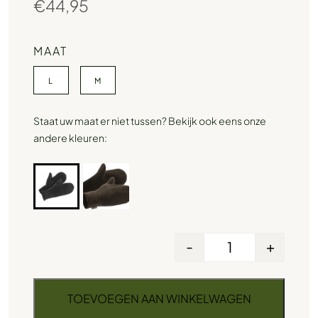
€
44,95
MAAT
L
M
Staat uw maat er niet tussen? Bekijk ook eens onze
andere kleuren:
-
+
TOEVOEGEN AAN WINKELWAGEN