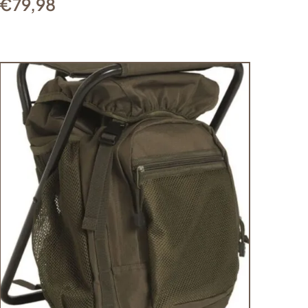
€
79,98