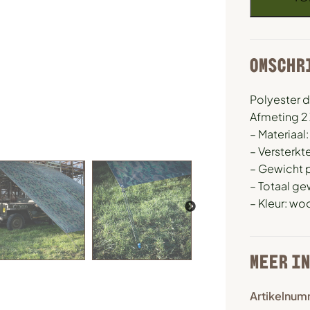
OMSCHR
Polyester 
Afmeting 2 
– Materiaal
– Versterkt
– Gewicht p
– Totaal ge
– Kleur: w
MEER I
Artikelnum