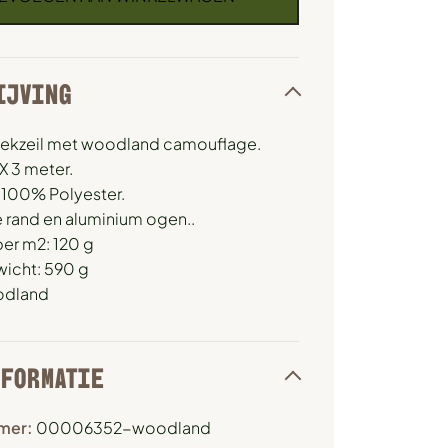
IJVING
dekzeil met woodland camouflage.
X 3 meter.
: 100% Polyester.
e rand en aluminium ogen..
er m2: 120 g
wicht: 590 g
oodland
NFORMATIE
mer:
00006352-woodland