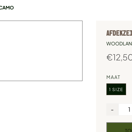
R CAMO
AFDEKZEIL
WOODLAN
€
12,5
MAAT
1 SIZE
-
TO