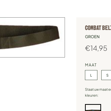
COMBAT BEL
GROEN
€
14,95
MAAT
L
S
Staat uw maat e
kleuren: