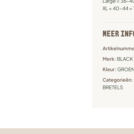
Large = 36-4
XL = 40-44 =
MEER INF
Artikelnumme
Merk:
BLACK 
Kleur:
GROE
Categorieën:
BRETELS