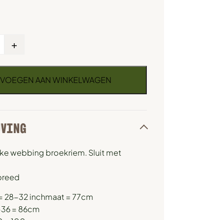
+
VOEGEN AAN WINKELWAGEN
JVING
rke webbing broekriem. Sluit met
breed
 = 28-32 inchmaat = 77cm
-36 = 86cm