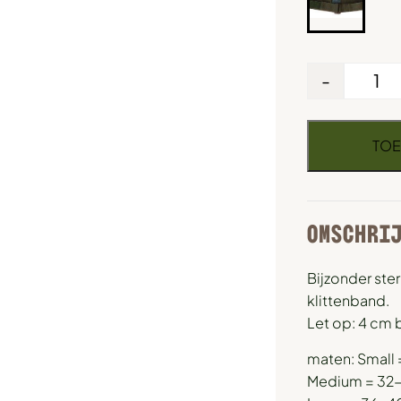
-
TOE
OMSCHRI
Bijzonder ste
klittenband.
Let op: 4 cm 
maten: Small
Medium = 32