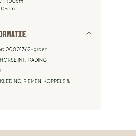
0 = 100cm
 109cm
ORMATIE
r:
00001362-groen
HORSE INT.TRADING
N
KLEDING
,
RIEMEN, KOPPELS &