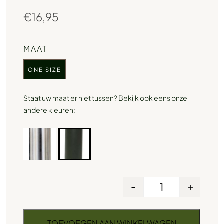
€
16,95
MAAT
ONE SIZE
Staat uw maat er niet tussen? Bekijk ook eens onze
andere kleuren:
-
+
TOEVOEGEN AAN WINKELWAGEN