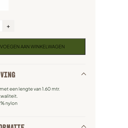
+
VOEGEN AAN WINKELWAGEN
JVING
met een lengte van 1.60 mtr.
aliteit.
0% nylon
ORMATIE