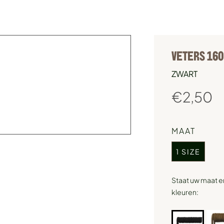
VETERS 16
ZWART
€
2,50
MAAT
1 SIZE
Staat uw maat e
kleuren: