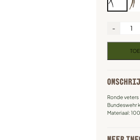
-
TOE
OMSCHRI
Ronde veters 
Bundeswehr kw
Materiaal: 10
MEER INF