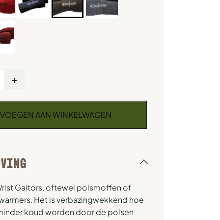
+
VOEGEN AAN WINKELWAGEN
JVING
ist Gaitors, oftewel polsmoffen of
armers. Het is verbazingwekkend hoe
minder koud worden door de polsen