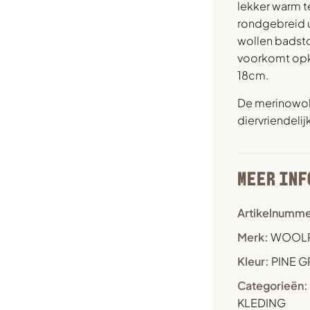
lekker warm te
rondgebreid 
wollen badsto
voorkomt opkr
18cm.
De merinowol
diervriendelij
MEER INF
Artikelnumme
Merk:
WOOL
Kleur:
PINE G
Categorieën:
KLEDING