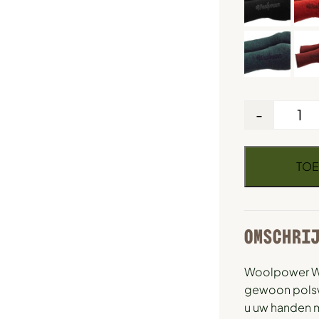
-
TOE
OMSCHRI
Woolpower Wr
gewoon polsw
u uw handen 