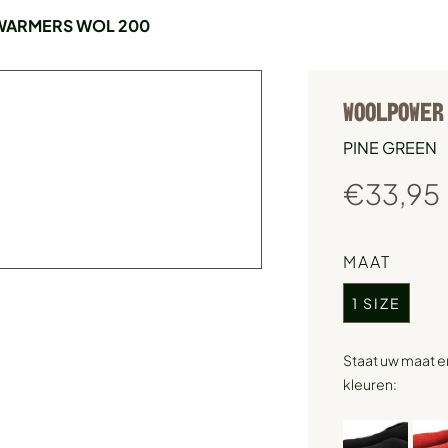
ARMERS WOL 200
WOOLPOWER
PINE GREEN
€
33,95
MAAT
1 SIZE
Staat uw maat e
kleuren: