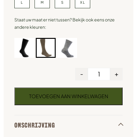
L
M
S
XL
Staat uw maat er niet tussen? Bekijk ook eens onze
andere kleuren:
-
+
TOEVOEGEN AAN WINKELWAGEN
OMSCHRIJVING