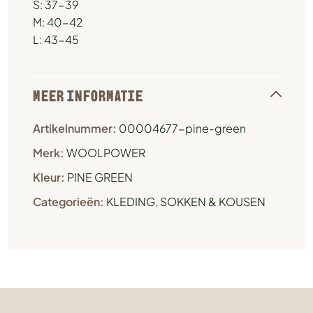
S: 37-39
M: 40-42
L: 43-45
MEER INFORMATIE
Artikelnummer:
00004677-pine-green
Merk:
WOOLPOWER
Kleur:
PINE GREEN
Categorieën:
KLEDING
,
SOKKEN & KOUSEN